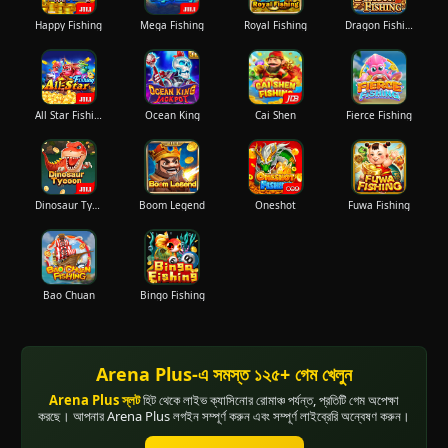
Happy Fishing
Mega Fishing
Royal Fishing
Dragon Fishing
All Star Fishing
Ocean King
Cai Shen
Fierce Fishing
Dinosaur Tycoon
Boom Legend
Oneshot
Fuwa Fishing
Bao Chuan
Bingo Fishing
Arena Plus-এ সমস্ত ১২৫+ গেম খেলুন
Arena Plus স্লট
হিট থেকে লাইভ ক্যাসিনোর রোমাঞ্চ পর্যন্ত, প্রতিটি গেম অপেক্ষা
করছে। আপনার Arena Plus লগইন সম্পূর্ণ করুন এবং সম্পূর্ণ লাইব্রেরি অন্বেষণ করুন।