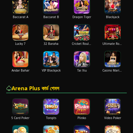
Baccarat A
Baccarat B
Dragon Tiger
Blackjack
Lucky 7
32 Baraha
Cricket Roulette
Ultimate Roulette
Andar Bahar
VIP Blackjack
Tai Xiu
Casino Marina
Arena Plus কার্ড গেমস
5 Card Poker
Tongits
Plinko
Video Poker