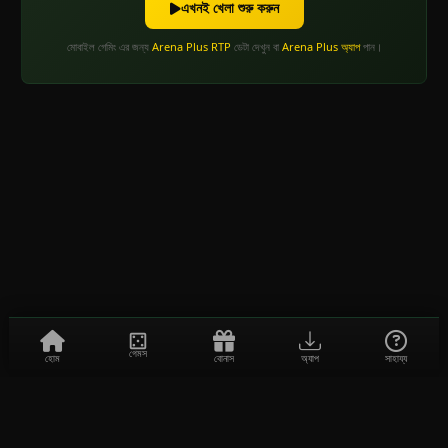
এখনই খেলা শুরু করুন
মোবাইল গেমিং এর জন্য
Arena Plus RTP
ডেটা দেখুন বা
Arena Plus অ্যাপ
পান।
casino
গেমস
হোম
বোনাস
অ্যাপ
সাহায্য
Arena Plus
৫টি ক্যাটাগরি জুড়ে ১২৫+ গেম অফার করে। নিরাপদ পেমেন্ট সহ Arena Plus-এ
স্লট, লাইভ ক্যাসিনো, ফিশিং, কার্ড এবং আরও অনেক কিছু খেলুন।